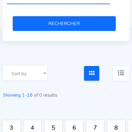
RECHERCHER
Showing 1-18
of 0 results
3
4
5
6
7
8