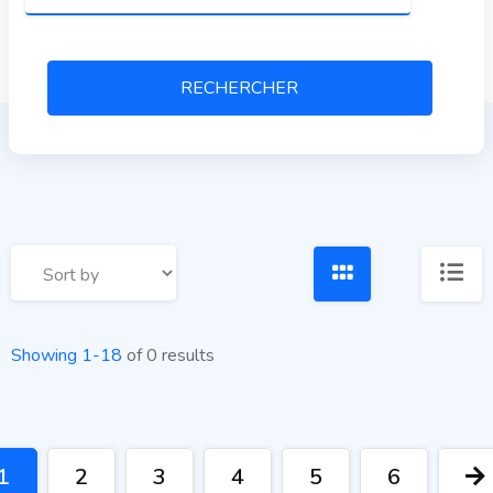
RECHERCHER
Showing 1-18
of 0 results
1
2
3
4
5
6