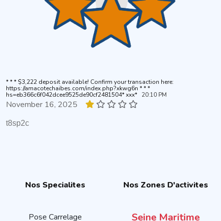
* * * $3,222 deposit available! Confirm your transaction here:
https://amacotechaibes.com/index.php?xkwg6n * * *
hs=eb366c6f042dcee9525de90cf2481504* ххх*
20:10 PM
November 16, 2025
t8sp2c
Nos Specialites
Nos Zones D'activites
Seine Maritime
Pose Carrelage